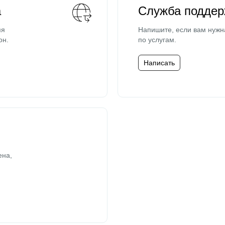
а
Служба поддер
мя
Напишите, если вам нужн
он.
по услугам.
Написать
ена,